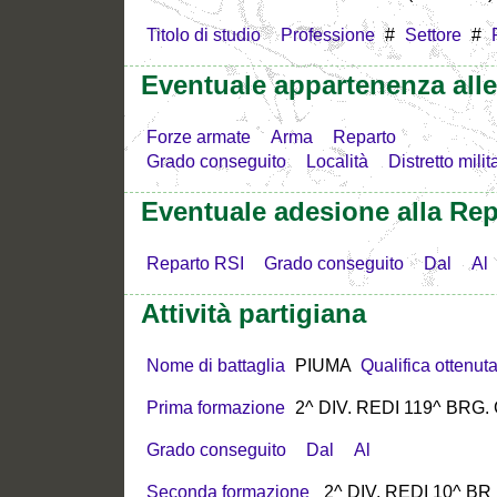
Titolo di studio
Professione
#
Settore
#
Eventuale appartenenza all
Forze armate
Arma
Reparto
Grado conseguito
Località
Distretto milit
Eventuale adesione alla Rep
Reparto RSI
Grado conseguito
Dal
Al
Attività partigiana
Nome di battaglia
PIUMA
Qualifica ottenut
Prima formazione
2^ DIV. REDI 119^ BRG.
Grado conseguito
Dal
Al
Seconda formazione
2^ DIV. REDI 10^ BR