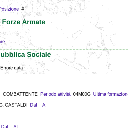
Posizione
#
e Forze Armate
are
ubblica Sociale
Errore data
a
COMBATTENTE
Periodo attività
04M00G
Ultima formazion
 G. GASTALDI
Dal
Al
Dal
Al