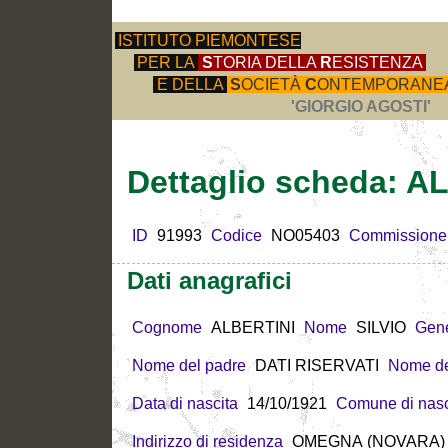
ISTITUTO PIEMONTESE
PER LA
S
TORIA DELLA
R
ESISTENZA
E DELLA
S
OCIETÀ
C
ONTEMPORANE
'GIORGIO AGOSTI'
Dettaglio scheda: A
ID
91993
Codice
NO05403
Commissione
Dati anagrafici
Cognome
ALBERTINI
Nome
SILVIO
Gen
Nome del padre
DATI RISERVATI
Nome de
Data di nascita
14/10/1921
Comune di nasc
Indirizzo di residenza
OMEGNA (NOVARA) -