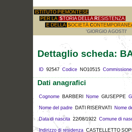
ISTITUTO PIEMONTESE
PER LA
S
TORIA DELLA
R
ESISTENZA
E DELLA
S
OCIETÀ
C
ONTEMPORANE
'GIORGIO AGOSTI'
Dettaglio scheda: 
ID
92547
Codice
NO10515
Commissione
Dati anagrafici
Cognome
BARBERI
Nome
GIUSEPPE
G
Nome del padre
DATI RISERVATI
Nome de
Data di nascita
22/08/1922
Comune di nasc
Indirizzo di residenza
CASTELLETTO SOPRA