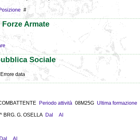
Posizione
#
e Forze Armate
are
ubblica Sociale
Errore data
COMBATTENTE
Periodo attività
08M25G
Ultima formazione
82^ BRG. G. OSELLA
Dal
Al
Dal
Al