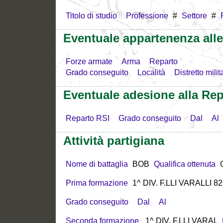
Titolo di studio
Professione
#
Settore
#
Eventuale appartenenza all
Forze armate
Arma
Reparto
Grado conseguito
Località
Distretto milit
Eventuale adesione alla Rep
Reparto RSI
Grado conseguito
Dal
Al
Attività partigiana
Nome di battaglia
BOB
Qualifica ottenuta
Prima formazione
1^ DIV. F.LLI VARALLI 
Grado conseguito
Dal
Al
Seconda formazione
1^ DIV. F.LLI VARAL