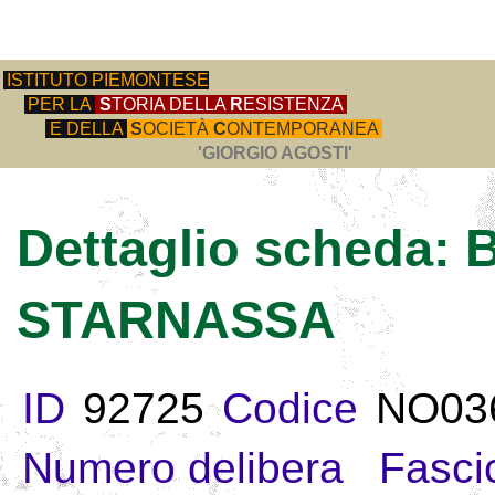
ISTITUTO PIEMONTESE
PER LA
S
TORIA DELLA
R
ESISTENZA
E DELLA
S
OCIETÀ
C
ONTEMPORANEA
'GIORGIO AGOSTI'
Dettaglio scheda:
STARNASSA
ID
92725
Codice
NO03
Numero delibera
Fasci