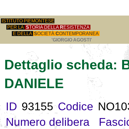
ISTITUTO PIEMONTESE
PER LA
S
TORIA DELLA
R
ESISTENZA
E DELLA
S
OCIETÀ
C
ONTEMPORANEA
'GIORGIO AGOSTI'
Dettaglio scheda:
DANIELE
ID
93155
Codice
NO10
Numero delibera
Fasci