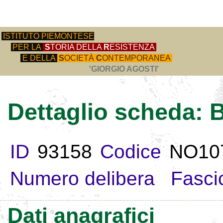
ISTITUTO PIEMONTESE
PER LA
S
TORIA DELLA
R
ESISTENZA
E DELLA
S
OCIETÀ
C
ONTEMPORANEA
'GIORGIO AGOSTI'
Dettaglio scheda:
ID
93158
Codice
NO10
Numero delibera
Fasci
Dati anagrafici