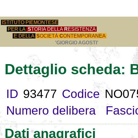
ISTITUTO PIEMONTESE
PER LA
S
TORIA DELLA
R
ESISTENZA
E DELLA
S
OCIETÀ
C
ONTEMPORANEA
'GIORGIO AGOSTI'
Dettaglio scheda:
ID
93477
Codice
NO07
Numero delibera
Fasci
Dati anagrafici