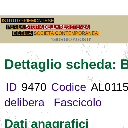
ISTITUTO PIEMONTESE
PER LA
S
TORIA DELLA
R
ESISTENZA
E DELLA
S
OCIETÀ
C
ONTEMPORANEA
'GIORGIO AGOSTI'
Dettaglio scheda
ID
9470
Codice
AL011
delibera
Fascicolo
Dati anagrafici