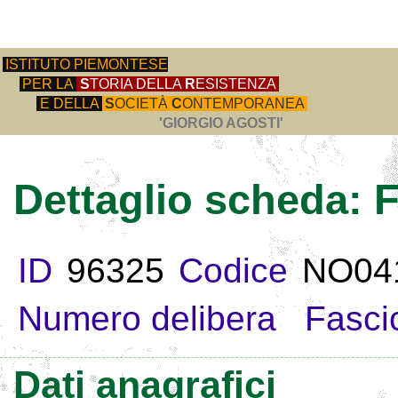
ISTITUTO PIEMONTESE
PER LA
S
TORIA DELLA
R
ESISTENZA
E DELLA
S
OCIETÀ
C
ONTEMPORANEA
'GIORGIO AGOSTI'
Dettaglio scheda
ID
96325
Codice
NO04
Numero delibera
Fasci
Dati anagrafici