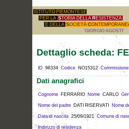
ISTITUTO PIEMONTESE
PER LA
S
TORIA DELLA
R
ESISTENZA
E DELLA
S
OCIETÀ
C
ONTEMPORANE
'GIORGIO AGOSTI'
Dettaglio scheda: 
ID
96334
Codice
NO15312
Commissione
Dati anagrafici
Cognome
FERRARIO
Nome
CARLO
Gen
Nome del padre
DATI RISERVATI
Nome de
Data di nascita
25/09/1921
Comune di nasc
Indirizzo di residenza