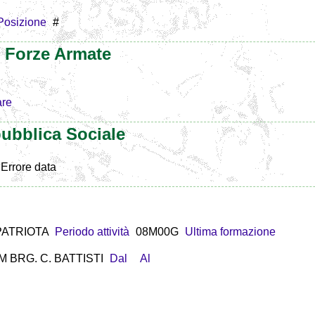
Posizione
#
e Forze Armate
are
ubblica Sociale
Errore data
PATRIOTA
Periodo attività
08M00G
Ultima formazione
M BRG. C. BATTISTI
Dal
Al