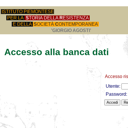
ISTITUTO PIEMONTESE
PER LA
S
TORIA DELLA
R
ESISTENZA
E DELLA
S
OCIETÀ
C
ONTEMPORANEA
'GIORGIO AGOSTI'
Accesso alla banca dati
Accesso ri
Utente:
Password