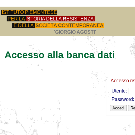
ISTITUTO PIEMONTESE
PER LA
S
TORIA DELLA
R
ESISTENZA
E DELLA
S
OCIETÀ
C
ONTEMPORANEA
'GIORGIO AGOSTI'
Accesso alla banca dati
Accesso ri
Utente:
Password