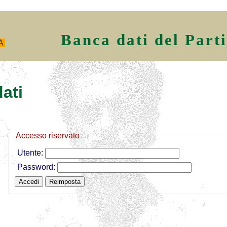
Banca dati del Part
A
ati
Accesso riservato
Utente:
Password: