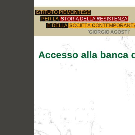
ISTITUTO PIEMONTESE
PER LA
S
TORIA DELLA
R
ESISTENZA
E DELLA
S
OCIETÀ
C
ONTEMPORANE
'GIORGIO AGOSTI'
Accesso alla banca d