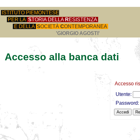
ISTITUTO PIEMONTESE
PER LA
S
TORIA DELLA
R
ESISTENZA
E DELLA
S
OCIETÀ
C
ONTEMPORANEA
'GIORGIO AGOSTI'
Accesso alla banca dati
Accesso ri
Utente:
Password