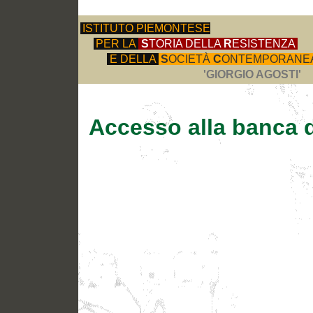
ISTITUTO PIEMONTESE
PER LA
S
TORIA DELLA
R
ESISTENZA
E DELLA
S
OCIETÀ
C
ONTEMPORANE
'GIORGIO AGOSTI'
Accesso alla banca d