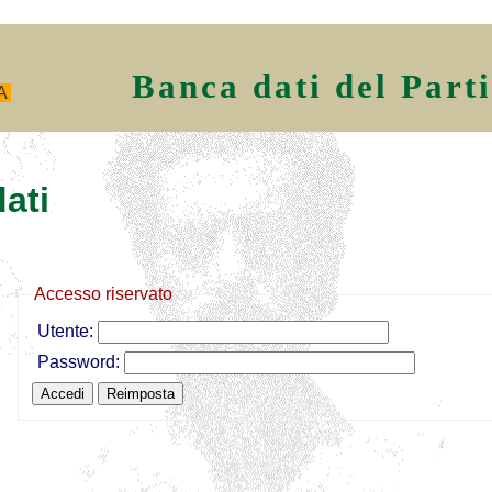
Banca dati del Part
A
ati
Accesso riservato
Utente:
Password: