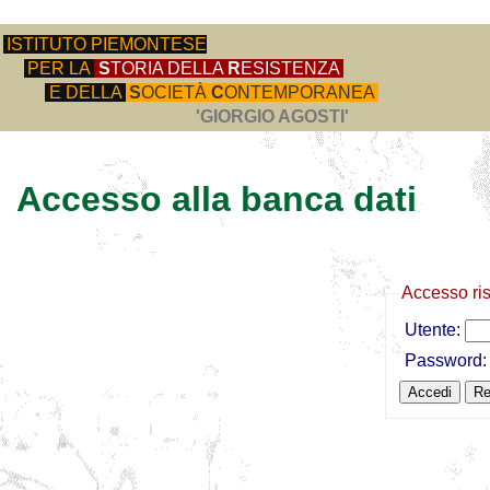
ISTITUTO PIEMONTESE
PER LA
S
TORIA DELLA
R
ESISTENZA
E DELLA
S
OCIETÀ
C
ONTEMPORANEA
'GIORGIO AGOSTI'
Accesso alla banca dati
Accesso ri
Utente:
Password