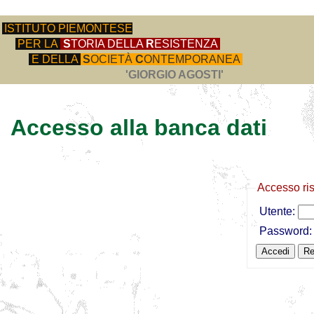
ISTITUTO PIEMONTESE
PER LA
S
TORIA DELLA
R
ESISTENZA
E DELLA
S
OCIETÀ
C
ONTEMPORANEA
'GIORGIO AGOSTI'
Accesso alla banca dati
Accesso ri
Utente:
Password