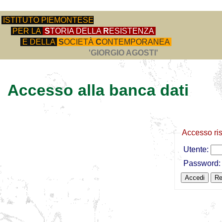
ISTITUTO PIEMONTESE
PER LA
S
TORIA DELLA
R
ESISTENZA
E DELLA
S
OCIETÀ
C
ONTEMPORANEA
'GIORGIO AGOSTI'
Accesso alla banca dati
Accesso ri
Utente:
Password