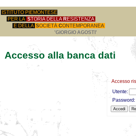
ISTITUTO PIEMONTESE
PER LA
S
TORIA DELLA
R
ESISTENZA
E DELLA
S
OCIETÀ
C
ONTEMPORANEA
'GIORGIO AGOSTI'
Accesso alla banca dati
Accesso ri
Utente:
Password