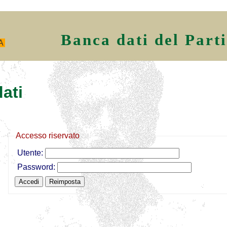
Banca dati del Part
A
ati
Accesso riservato
Utente:
Password: