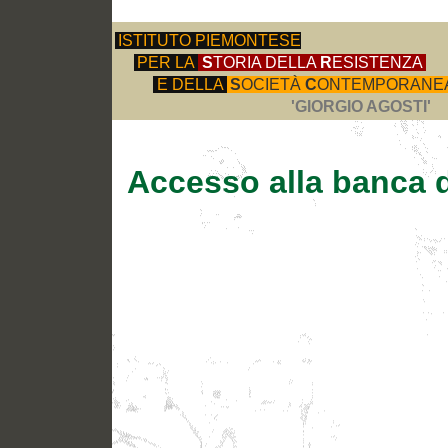
ISTITUTO PIEMONTESE
PER LA
S
TORIA DELLA
R
ESISTENZA
E DELLA
S
OCIETÀ
C
ONTEMPORANE
'GIORGIO AGOSTI'
Accesso alla banca d