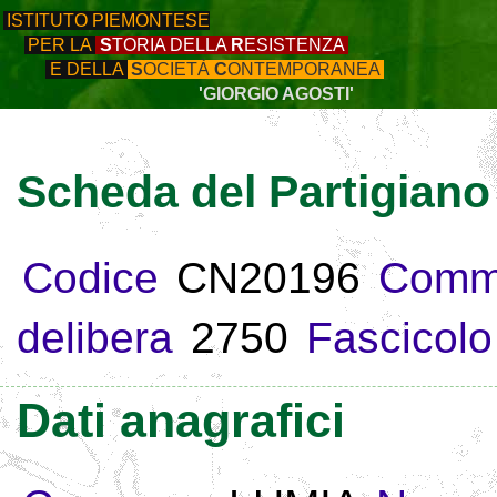
ISTITUTO PIEMONTESE
PER LA
S
TORIA DELLA
R
ESISTENZA
E DELLA
S
OCIETÀ
C
ONTEMPORANEA
'GIORGIO AGOSTI'
Scheda del Partigiano
Codice
CN20196
Comm
delibera
2750
Fascicolo
Dati anagrafici