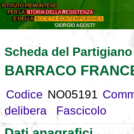
ISTITUTO PIEMONTESE
PER LA
S
TORIA DELLA
R
ESISTENZA
E DELLA
S
OCIETÀ
C
ONTEMPORANEA
'GIORGIO AGOSTI'
Scheda del Partigiano
BARRACO FRANCE
Codice
NO05191
Comm
delibera
Fascicolo
Dati anagrafici