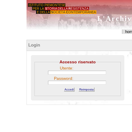
ISTITUTO PIEMONTESE
PER LA
S
TORIA DELLA
R
ESISTENZA
E DELLA
S
OCIETÀ
C
ONTEMPORANEA
'GIORGIO AGOSTI'
L'Archiv
ho
Login
Accesso riservato
Utente:
Password: