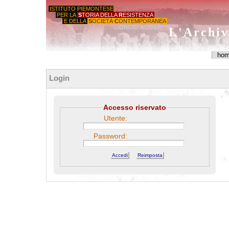
ISTITUTO PIEMONTESE
PER LA
S
TORIA DELLA
R
ESISTENZA
E DELLA
S
OCIETÀ
C
ONTEMPORANEA
'GIORGIO AGOSTI'
L'Archiv
ho
Login
Accesso riservato
Utente:
Password: