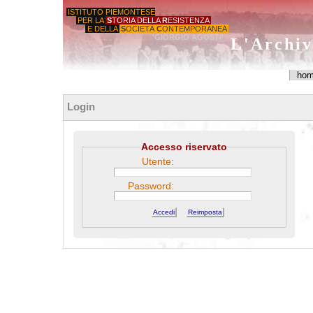
ISTITUTO PIEMONTESE
PER LA
S
TORIA DELLA
R
ESISTENZA
E DELLA
S
OCIETÀ
C
ONTEMPORANEA
'GIORGIO AGOSTI'
L'Archiv
ho
Login
Accesso riservato
Utente:
Password: