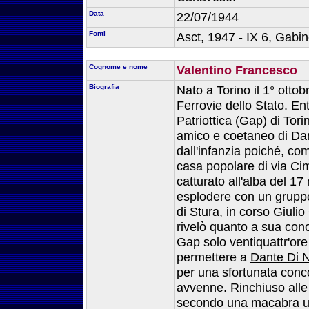
Data
22/07/1944
Fonti
Asct, 1947 - IX 6, Gabine
Cognome e nome
Valentino Francesco
Biografia
Nato a Torino il 1° otto
Ferrovie dello Stato. En
Patriottica (Gap) di To
amico e coetaneo di
Da
dall'infanzia poiché, com
casa popolare di via Ci
catturato all'alba del 1
esplodere con un gruppo 
di Stura, in corso Giulio
rivelò quanto a sua con
Gap solo ventiquattr'ore
permettere a
Dante Di 
per una sfortunata conc
avvenne. Rinchiuso alle
secondo una macabra us