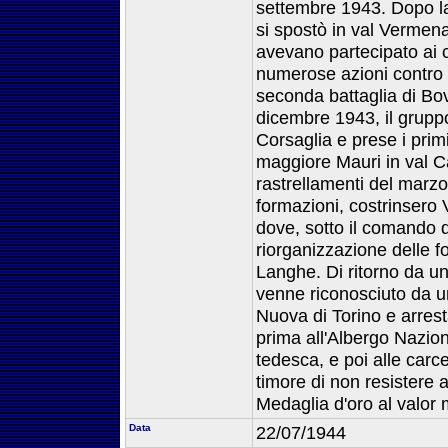
settembre 1943. Dopo l
si spostò in val Vermen
avevano partecipato ai
numerose azioni contro t
seconda battaglia di Bov
dicembre 1943, il gruppo
Corsaglia e prese i primi
maggiore Mauri in val C
rastrellamenti del marz
formazioni, costrinsero 
dove, sotto il comando d
riorganizzazione delle 
Langhe. Di ritorno da un
venne riconosciuto da un
Nuova di Torino e arrest
prima all'Albergo Naziona
tedesca, e poi alle carce
timore di non resistere a
Medaglia d'oro al valor m
Data
22/07/1944