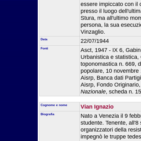
essere impiccato con i
presso il luogo dell'ulti
Stura, ma all'ultimo mo
persona, la sua esecuz
Vinzaglio.
Data
22/07/1944
Fonti
Asct, 1947 - IX 6, Gabine
Urbanistica e statistica, 
toponomastica n. 669, de
popolare, 10 novembre 
Aisrp, Banca dati Parti
Aisrp, Fondo Originario
Nazionale
, scheda n. 1
Cognome e nome
Vian Ignazio
Biografia
Nato a Venezia il 9 feb
studente. Tenente, all'8 
organizzatori della res
impegnò le truppe tedesc