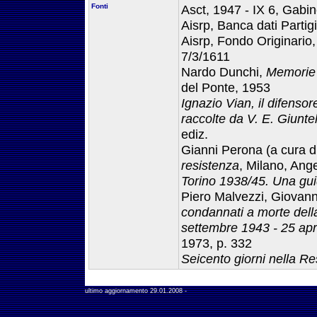
Fonti
Asct, 1947 - IX 6, Gabine
Aisrp, Banca dati Parti
Aisrp, Fondo Originario,
7/3/1611
Nardo Dunchi,
Memorie 
del Ponte, 1953
Ignazio Vian, il difenso
raccolte da V. E. Giuntel
ediz.
Gianni Perona (a cura d
resistenza
, Milano, Ang
Torino 1938/45. Una gu
Piero Malvezzi, Giovanni 
condannati a morte della
settembre 1943 - 25 apr
1973, p. 332
Seicento giorni nella Re
ultimo aggiornamento
29.01.2008
-