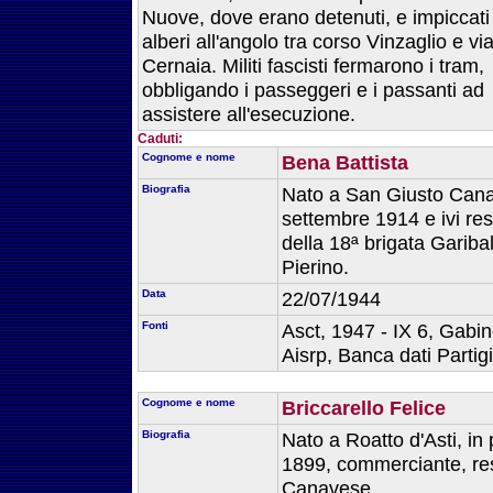
Nuove, dove erano detenuti, e impiccati 
alberi all'angolo tra corso Vinzaglio e vi
Cernaia. Militi fascisti fermarono i tram,
obbligando i passeggeri e i passanti ad
assistere all'esecuzione.
Caduti:
Cognome e nome
Bena Battista
Biografia
Nato a San Giusto Canav
settembre 1914 e ivi res
della 18ª brigata Gariba
Pierino.
Data
22/07/1944
Fonti
Asct, 1947 - IX 6, Gabine
Aisrp, Banca dati Parti
Cognome e nome
Briccarello Felice
Biografia
Nato a Roatto d'Asti, in p
1899, commerciante, re
Canavese.