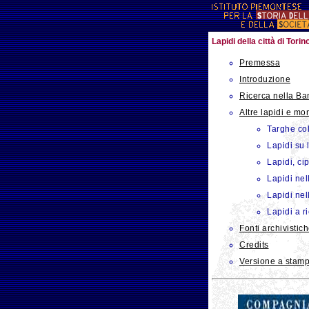
Lapidi della città di Torin
Premessa
Introduzione
Ricerca nella Ba
Altre lapidi e m
Targhe col
Lapidi su 
Lapidi, ci
Lapidi nel
Lapidi nel
Lapidi a r
Fonti archivistic
Credits
Versione a stam