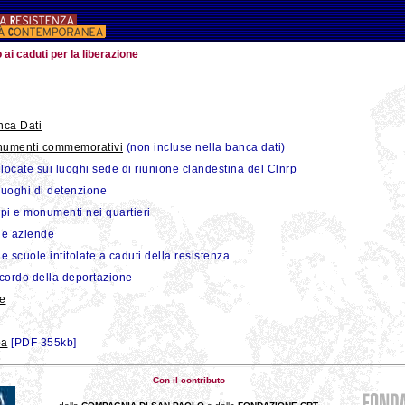
o ai caduti per la liberazione
nca Dati
onumenti commemorativi
(non incluse nella banca dati)
locate sui luoghi sede di riunione clandestina del Clnrp
luoghi di detenzione
ppi e monumenti nei quartieri
le aziende
le scuole intitolate a caduti della resistenza
icordo della deportazione
he
pa
[PDF 355kb]
Con il contributo