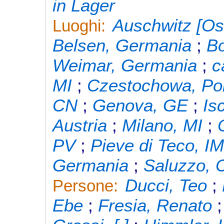
in Lager
Auschwitz [Os
Luoghi:
Belsen, Germania
;
Bo
Weimar, Germania
;
c
MI
;
Czestochowa, Po
CN
;
Genova, GE
;
Is
Austria
;
Milano, MI
;
PV
;
Pieve di Teco, I
Germania
;
Saluzzo, 
Ducci, Teo
;
Persone:
Ebe
;
Fresia, Renato