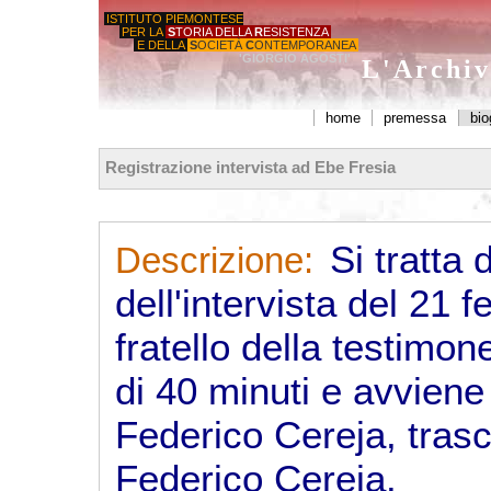
ISTITUTO PIEMONTESE
PER LA
S
TORIA DELLA
R
ESISTENZA
E DELLA
S
OCIETÀ
C
ONTEMPORANEA
'GIORGIO AGOSTI'
L'Archiv
home
premessa
bio
Registrazione intervista ad Ebe Fresia
Si tratta 
Descrizione:
dell'intervista del 21 
fratello della testimon
di 40 minuti e avviene
Federico Cereja, tras
Federico Cereja.