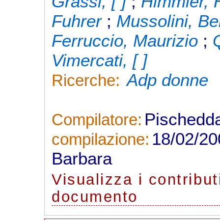
Grassi, [ ]
;
Himmler, 
Fuhrer
;
Mussolini, Be
Ferruccio, Maurizio
;
Vimercati, [ ]
Adp donne
Ricerche:
Pischedd
Compilatore:
18/02/2
compilazione:
Barbara
Visualizza
i contribut
documento