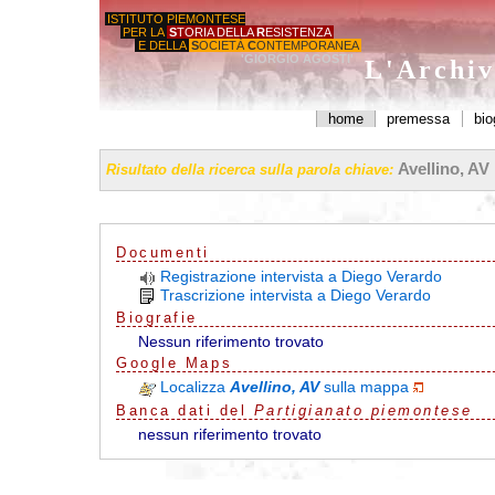
ISTITUTO PIEMONTESE
PER LA
S
TORIA DELLA
R
ESISTENZA
E DELLA
S
OCIETÀ
C
ONTEMPORANEA
'GIORGIO AGOSTI'
L'Archiv
home
premessa
bio
Avellino, AV
Risultato della ricerca sulla parola chiave:
Documenti
Registrazione intervista a Diego Verardo
Trascrizione intervista a Diego Verardo
Biografie
Nessun riferimento trovato
G
o
o
g
l
e
Maps
Localizza
Avellino, AV
sulla mappa
Banca dati del
Partigianato piemontese
nessun riferimento trovato