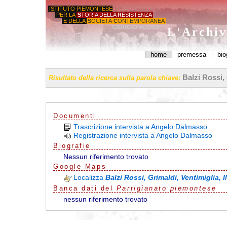
ISTITUTO PIEMONTESE
PER LA
S
TORIA DELLA
R
ESISTENZA
E DELLA
S
OCIETÀ
C
ONTEMPORANEA
'GIORGIO AGOSTI'
L'Archiv
home
premessa
bio
Balzi Rossi, 
Risultato della ricerca sulla parola chiave:
Documenti
Trascrizione intervista a Angelo Dalmasso
Registrazione intervista a Angelo Dalmasso
Biografie
Nessun riferimento trovato
G
o
o
g
l
e
Maps
Localizza
Balzi Rossi, Grimaldi, Ventimiglia, 
Banca dati del
Partigianato piemontese
nessun riferimento trovato