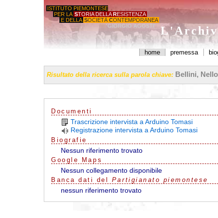
ISTITUTO PIEMONTESE
PER LA
S
TORIA DELLA
R
ESISTENZA
E DELLA
S
OCIETÀ
C
ONTEMPORANEA
'GIORGIO AGOSTI'
L'Archiv
home
premessa
bio
Bellini, Nello
Risultato della ricerca sulla parola chiave:
Documenti
Trascrizione intervista a Arduino Tomasi
Registrazione intervista a Arduino Tomasi
Biografie
Nessun riferimento trovato
G
o
o
g
l
e
Maps
Nessun collegamento disponibile
Banca dati del
Partigianato piemontese
nessun riferimento trovato