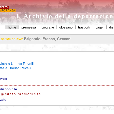
STENZA
MPORANEA
O AGOSTI'
L'Archivio della deportazio
home
premessa
biografie
glossario
trasporti
Lager
diz
Brigando, Franco, Cecconi
a parola chiave:
vista a Uberto Revelli
ista a Uberto Revelli
ovato
disponibile
igianato piemontese
vato