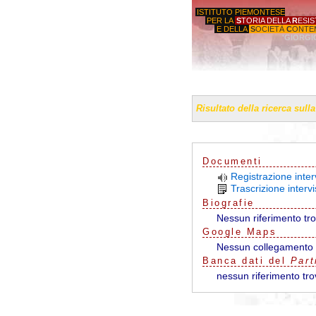
ISTITUTO PIEMONTESE
PER LA
S
TORIA DELLA
R
ESI
E DELLA
S
OCIETÀ
C
ONTE
'GIORGI
Risultato della ricerca sull
Documenti
Registrazione inter
Trascrizione interv
Biografie
Nessun riferimento tr
G
o
o
g
l
e
Maps
Nessun collegamento 
Banca dati del
Part
nessun riferimento tro