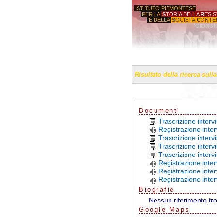
ISTITUTO PIEMONTESE
PER LA
S
TORIA DELLA
R
ESI
E DELLA
S
OCIETÀ
C
ONTE
'GIORGI
Risultato della ricerca sull
Documenti
Trascrizione interv
Registrazione inter
Trascrizione interv
Trascrizione interv
Trascrizione interv
Registrazione inter
Registrazione inte
Registrazione inte
Biografie
Nessun riferimento tr
G
o
o
g
l
e
Maps