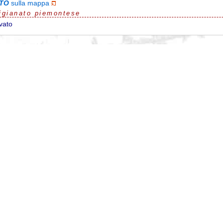
 TO
sulla mappa
igianato piemontese
vato