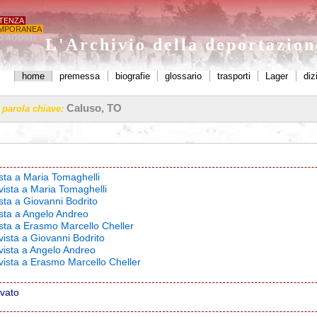
STENZA
MPORANEA
O AGOSTI'
L'Archivio della deportazio
home
premessa
biografie
glossario
trasporti
Lager
diz
Caluso, TO
a parola chiave:
ista a Maria Tomaghelli
vista a Maria Tomaghelli
ista a Giovanni Bodrito
ista a Angelo Andreo
ista a Erasmo Marcello Cheller
vista a Giovanni Bodrito
rvista a Angelo Andreo
rvista a Erasmo Marcello Cheller
ovato