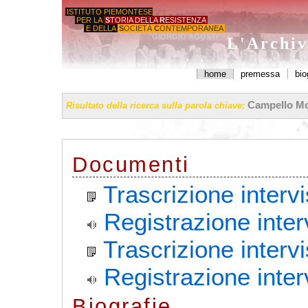
ISTITUTO PIEMONTESE
PER LA
S
TORIA DELLA
R
ESISTENZA
E DELLA
S
OCIETÀ
C
ONTEMPORANEA
'GIORGIO AGOSTI'
L'Archiv
home
premessa
bio
Campello Mon
Risultato della ricerca sulla parola chiave:
Documenti
Trascrizione intervi
Registrazione interv
Trascrizione interv
Registrazione inter
Biografie