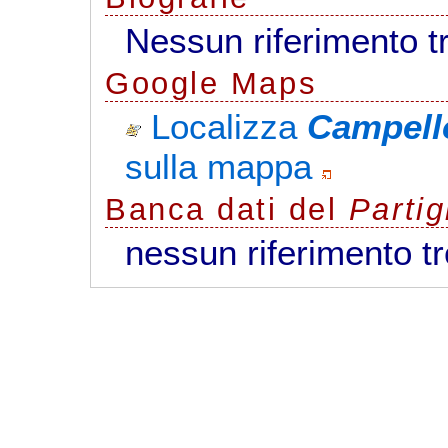
Nessun riferimento t
G
o
o
g
l
e
Maps
Localizza
Campello
sulla mappa
Banca dati del
Parti
nessun riferimento t