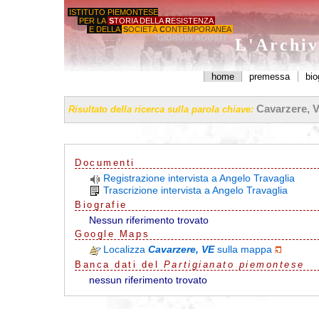
ISTITUTO PIEMONTESE
PER LA
S
TORIA DELLA
R
ESISTENZA
E DELLA
S
OCIETÀ
C
ONTEMPORANEA
'GIORGIO AGOSTI'
L'Archiv
home
premessa
bio
Cavarzere, 
Risultato della ricerca sulla parola chiave:
Documenti
Registrazione intervista a Angelo Travaglia
Trascrizione intervista a Angelo Travaglia
Biografie
Nessun riferimento trovato
G
o
o
g
l
e
Maps
Localizza
Cavarzere, VE
sulla mappa
Banca dati del
Partigianato piemontese
nessun riferimento trovato