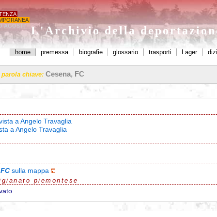
STENZA
MPORANEA
O AGOSTI'
L'Archivio della deportazio
home
premessa
biografie
glossario
trasporti
Lager
diz
Cesena, FC
a parola chiave:
vista a Angelo Travaglia
ista a Angelo Travaglia
 FC
sulla mappa
igianato piemontese
vato