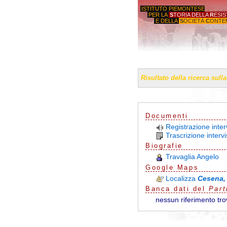
ISTITUTO PIEMONTESE
PER LA
S
TORIA DELLA
R
ESI
E DELLA
S
OCIETÀ
C
ONTE
'GIORGI
Risultato della ricerca sull
Documenti
Registrazione inter
Trascrizione interv
Biografie
Travaglia Angelo
G
o
o
g
l
e
Maps
Localizza
Cesena,
Banca dati del
Part
nessun riferimento tro