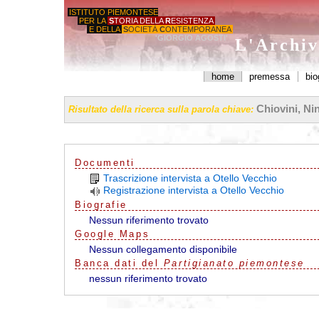
ISTITUTO PIEMONTESE
PER LA
S
TORIA DELLA
R
ESISTENZA
E DELLA
S
OCIETÀ
C
ONTEMPORANEA
'GIORGIO AGOSTI'
L'Archiv
home
premessa
bio
Chiovini, Ni
Risultato della ricerca sulla parola chiave:
Documenti
Trascrizione intervista a Otello Vecchio
Registrazione intervista a Otello Vecchio
Biografie
Nessun riferimento trovato
G
o
o
g
l
e
Maps
Nessun collegamento disponibile
Banca dati del
Partigianato piemontese
nessun riferimento trovato