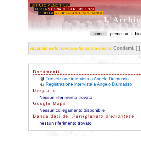
ISTITUTO PIEMONTESE
PER LA
S
TORIA DELLA
R
ESISTENZA
E DELLA
S
OCIETÀ
C
ONTEMPORANEA
'GIORGIO AGOSTI'
L'Archiv
home
premessa
bio
Condemi, [ ]
Risultato della ricerca sulla parola chiave:
Documenti
Trascrizione intervista a Angelo Dalmasso
Registrazione intervista a Angelo Dalmasso
Biografie
Nessun riferimento trovato
G
o
o
g
l
e
Maps
Nessun collegamento disponibile
Banca dati del
Partigianato piemontese
nessun riferimento trovato