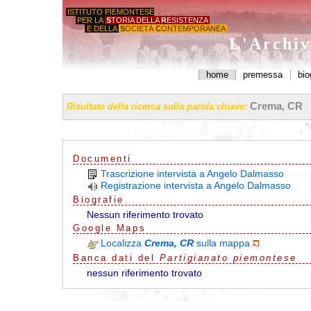
ISTITUTO PIEMONTESE
PER LA
S
TORIA DELLA
R
ESISTENZA
E DELLA
S
OCIETÀ
C
ONTEMPORANEA
'GIORGIO AGOSTI'
L'Archiv
home
premessa
bio
Crema, CR
Risultato della ricerca sulla parola chiave:
Documenti
Trascrizione intervista a Angelo Dalmasso
Registrazione intervista a Angelo Dalmasso
Biografie
Nessun riferimento trovato
G
o
o
g
l
e
Maps
Localizza
Crema, CR
sulla mappa
Banca dati del
Partigianato piemontese
nessun riferimento trovato