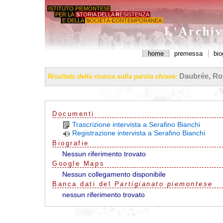
ISTITUTO PIEMONTESE
PER LA
S
TORIA DELLA
R
ESISTENZA
E DELLA
S
OCIETÀ
C
ONTEMPORANEA
'GIORGIO AGOSTI'
L'Archiv
home
premessa
bio
Daubrée, Rob
Risultato della ricerca sulla parola chiave:
Documenti
Trascrizione intervista a Serafino Bianchi
Registrazione intervista a Serafino Bianchi
Biografie
Nessun riferimento trovato
G
o
o
g
l
e
Maps
Nessun collegamento disponibile
Banca dati del
Partigianato piemontese
nessun riferimento trovato