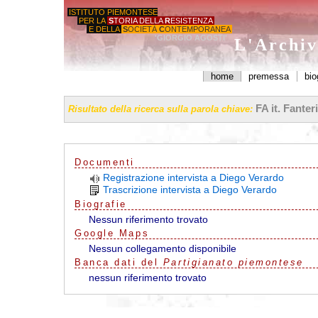
ISTITUTO PIEMONTESE
PER LA
S
TORIA DELLA
R
ESISTENZA
E DELLA
S
OCIETÀ
C
ONTEMPORANEA
'GIORGIO AGOSTI'
L'Archiv
home
premessa
bio
FA it. Fanter
Risultato della ricerca sulla parola chiave:
Documenti
Registrazione intervista a Diego Verardo
Trascrizione intervista a Diego Verardo
Biografie
Nessun riferimento trovato
G
o
o
g
l
e
Maps
Nessun collegamento disponibile
Banca dati del
Partigianato piemontese
nessun riferimento trovato