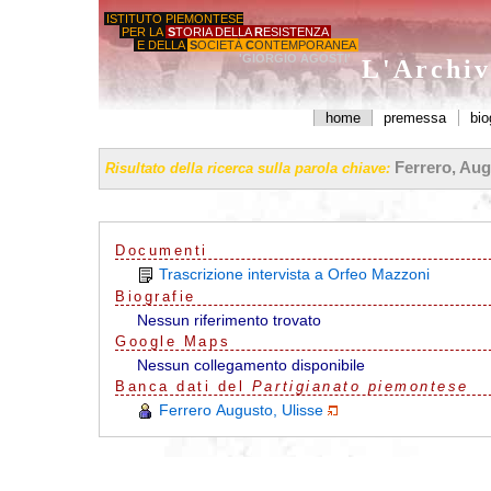
ISTITUTO PIEMONTESE
PER LA
S
TORIA DELLA
R
ESISTENZA
E DELLA
S
OCIETÀ
C
ONTEMPORANEA
'GIORGIO AGOSTI'
L'Archiv
home
premessa
bio
Ferrero, Aug
Risultato della ricerca sulla parola chiave:
Documenti
Trascrizione intervista a Orfeo Mazzoni
Biografie
Nessun riferimento trovato
G
o
o
g
l
e
Maps
Nessun collegamento disponibile
Banca dati del
Partigianato piemontese
Ferrero Augusto, Ulisse