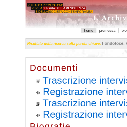
ISTITUTO PIEMONTESE
PER LA
S
TORIA DELLA
R
ESISTENZA
E DELLA
S
OCIETÀ
C
ONTEMPORANEA
'GIORGIO AGOSTI'
L'Archiv
home
premessa
bio
Fondotoce, 
Risultato della ricerca sulla parola chiave:
Documenti
Trascrizione inter
Registrazione inte
Trascrizione interv
Registrazione inter
Biografie