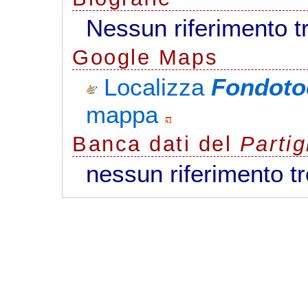
Nessun riferimento t
G
o
o
g
l
e
Maps
Localizza
Fondoto
mappa
Banca dati del
Parti
nessun riferimento t