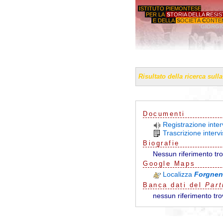
ISTITUTO PIEMONTESE
PER LA
S
TORIA DELLA
R
ESI
E DELLA
S
OCIETÀ
C
ONTE
'GIORGI
Risultato della ricerca sull
Documenti
Registrazione inter
Trascrizione intervi
Biografie
Nessun riferimento tr
G
o
o
g
l
e
Maps
Localizza
Forgnen
Banca dati del
Part
nessun riferimento tro