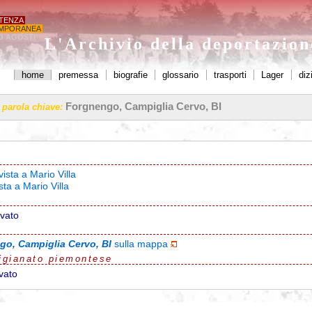
STENZA
MPORANEA
O AGOSTI'
L'Archivio della deportazio
home
premessa
biografie
glossario
trasporti
Lager
diz
Forgnengo, Campiglia Cervo, BI
a parola chiave:
vista a Mario Villa
sta a Mario Villa
ovato
go, Campiglia Cervo, BI
sulla mappa
igianato piemontese
vato