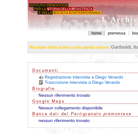
ISTITUTO PIEMONTESE
PER LA
S
TORIA DELLA
R
ESISTENZA
E DELLA
S
OCIETÀ
C
ONTEMPORANEA
'GIORGIO AGOSTI'
L'Archiv
home
premessa
bio
Gariboldi, It
Risultato della ricerca sulla parola chiave:
Documenti
Registrazione intervista a Diego Verardo
Trascrizione intervista a Diego Verardo
Biografie
Nessun riferimento trovato
G
o
o
g
l
e
Maps
Nessun collegamento disponibile
Banca dati del
Partigianato piemontese
nessun riferimento trovato