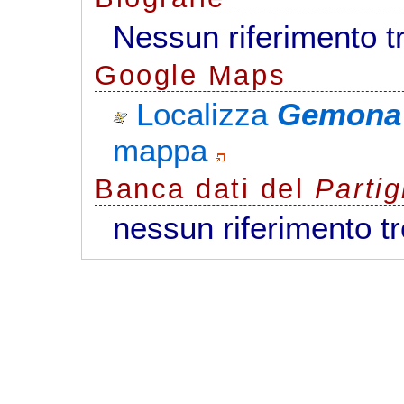
Nessun riferimento t
G
o
o
g
l
e
Maps
Localizza
Gemona 
mappa
Banca dati del
Parti
nessun riferimento t