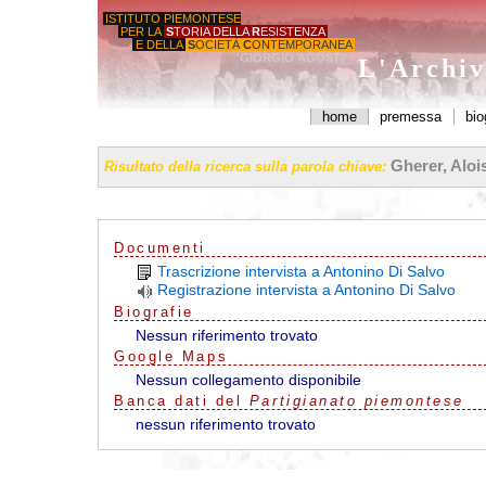
ISTITUTO PIEMONTESE
PER LA
S
TORIA DELLA
R
ESISTENZA
E DELLA
S
OCIETÀ
C
ONTEMPORANEA
'GIORGIO AGOSTI'
L'Archiv
home
premessa
bio
Gherer, Aloi
Risultato della ricerca sulla parola chiave:
Documenti
Trascrizione intervista a Antonino Di Salvo
Registrazione intervista a Antonino Di Salvo
Biografie
Nessun riferimento trovato
G
o
o
g
l
e
Maps
Nessun collegamento disponibile
Banca dati del
Partigianato piemontese
nessun riferimento trovato