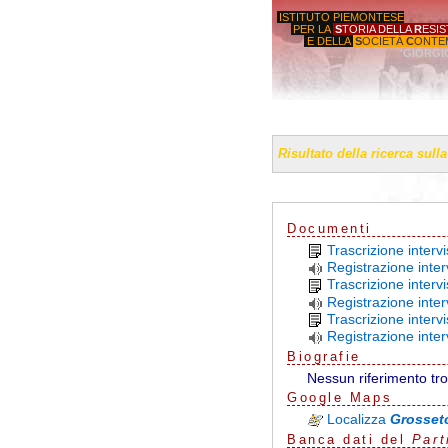
ISTITUTO PIEMONTESE
PER LA
S
TORIA DELLA
R
ESI
E DELLA
S
OCIETÀ
C
ONTE
'GIORGI
Risultato della ricerca sull
Documenti
Trascrizione inter
Registrazione inte
Trascrizione interv
Registrazione inte
Trascrizione inter
Registrazione inte
Biografie
Nessun riferimento tr
G
o
o
g
l
e
Maps
Localizza
Grosset
Banca dati del
Part