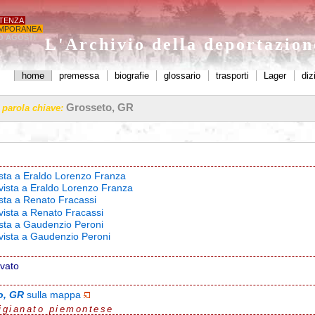
STENZA
MPORANEA
O AGOSTI'
L'Archivio della deportazio
home
premessa
biografie
glossario
trasporti
Lager
diz
Grosseto, GR
a parola chiave:
vista a Eraldo Lorenzo Franza
rvista a Eraldo Lorenzo Franza
ista a Renato Fracassi
rvista a Renato Fracassi
vista a Gaudenzio Peroni
rvista a Gaudenzio Peroni
ovato
o, GR
sulla mappa
igianato piemontese