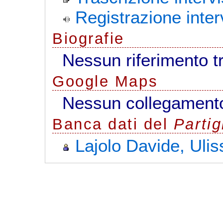
Registrazione inter
Biografie
Nessun riferimento t
G
o
o
g
l
e
Maps
Nessun collegamento
Banca dati del
Parti
Lajolo Davide, Ulis