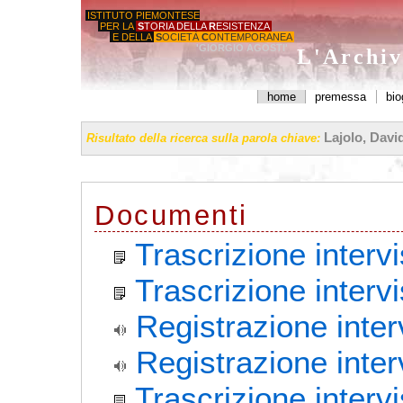
ISTITUTO PIEMONTESE
PER LA
S
TORIA DELLA
R
ESISTENZA
E DELLA
S
OCIETÀ
C
ONTEMPORANEA
'GIORGIO AGOSTI'
L'Archiv
home
premessa
bio
Lajolo, David
Risultato della ricerca sulla parola chiave:
Documenti
Trascrizione interv
Trascrizione interv
Registrazione inter
Registrazione inter
Trascrizione interv