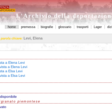
STENZA
MPORANEA
O AGOSTI'
L'Archivio della deportazio
home
premessa
biografie
glossario
trasporti
Lager
diz
Levi, Elena
a parola chiave:
ista a Elena Levi
vista a Elena Levi
sta a Elsa Levi
vista a Elsa Levi
disponibile
igianato piemontese
vato