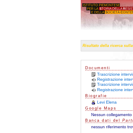
ISTITUTO PIEMONTESE
PER LA
S
TORIA DELLA
R
ESI
E DELLA
S
OCIETÀ
C
ONTE
'GIORGI
Risultato della ricerca sull
Documenti
Trascrizione interv
Registrazione inter
Trascrizione intervi
Registrazione inter
Biografie
Levi Elena
G
o
o
g
l
e
Maps
Nessun collegamento 
Banca dati del
Part
nessun riferimento tro