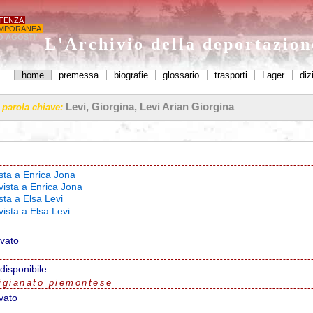
STENZA
MPORANEA
O AGOSTI'
L'Archivio della deportazio
home
premessa
biografie
glossario
trasporti
Lager
diz
Levi, Giorgina, Levi Arian Giorgina
a parola chiave:
ista a Enrica Jona
vista a Enrica Jona
sta a Elsa Levi
vista a Elsa Levi
ovato
disponibile
igianato piemontese
vato