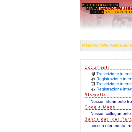
ISTITUTO PIEMONTESE
PER LA
S
TORIA DELLA
R
ESI
E DELLA
S
OCIETÀ
C
ONTE
'GIORGI
Risultato della ricerca sull
Documenti
Trascrizione interv
Registrazione inter
Trascrizione intervi
Registrazione inter
Biografie
Nessun riferimento tr
G
o
o
g
l
e
Maps
Nessun collegamento 
Banca dati del
Part
nessun riferimento tro